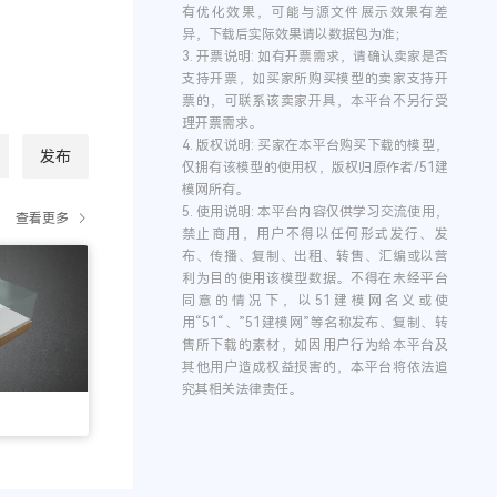
有优化效果，可能与源文件展示效果有差
异，下载后实际效果请以数据包为准；
3.
开票说明:
如有开票需求，请确认卖家是否
支持开票，如买家所购买模型的卖家支持开
票的，可联系该卖家开具，本平台不另行受
理开票需求。
4.
版权说明:
买家在本平台购买下载的模型，
发布
仅拥有该模型的使用权，版权归原作者/51建
模网所有。
5.
使用说明:
本平台内容仅供学习交流使用，
查看更多
禁止商用，用户不得以任何形式发行、发
布、传播、复制、出租、转售、汇编或以营
利为目的使用该模型数据。不得在未经平台
同意的情况下，以51建模网名义或使
用“51“、”51建模网”等名称发布、复制、转
售所下载的素材，如因用户行为给本平台及
其他用户造成权益损害的，本平台将依法追
究其相关法律责任。