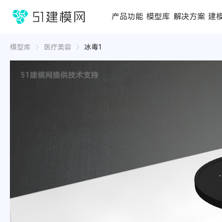
1688
产品功能
模型库
解决方案
建
3D编辑器
在线3D工具
模型库
推荐合辑
成功案例
行业方案
3D
3D
模型库
医疗美容
冰毒1