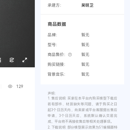
承建方：
吴明卫
商品数据
品牌：
暂无
型号：
暂无
商品售价：
暂无
购买链接：
暂无
背景音乐：
暂无
129
声明：
1.
售后说明:
买家在本平台内购买模型下载后
若有部件、材质缺失等问题，请于购买之日
起3个日历天内，向卖家或平台客服提出售后
申请，3个日历天后，系统默认确认交易完
成，平台将不再接收售后等相关处理事项。
2.
下载说明:
部分模型展示效果为51编辑器特