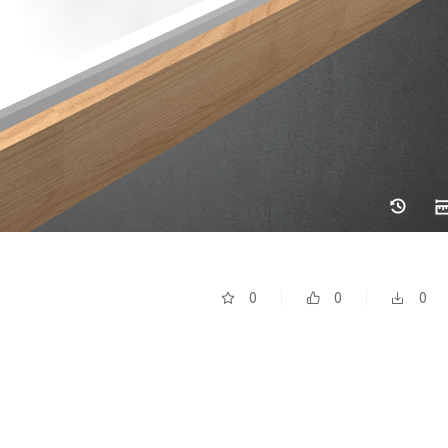
0
0
0