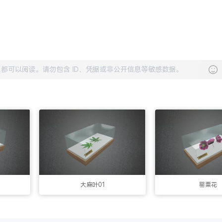
大麻叶01
罂粟花