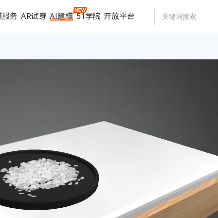
模服务
AR试穿
AI建模
51学院
开放平台
建模服务
扫描仪
案例中心
数码家电
珠宝行业
汽车行业
时尚行业
制造行业
文博行业