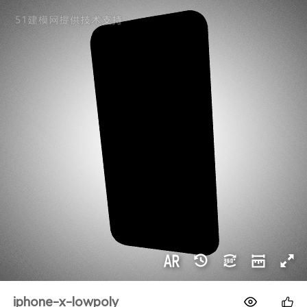
1688
iphone-x-lowpoly