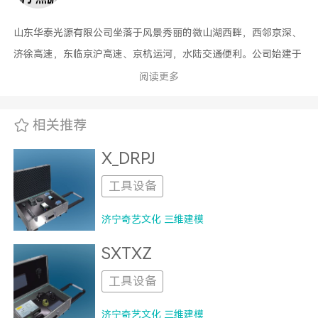
山东华泰光源有限公司坐落于风景秀丽的微山湖西畔，西邻京深、
济徐高速，东临京沪高速、京杭运河，水陆交通便利。公司始建于
2003年，占地面积50000平方米，固定资产1.6亿元，是集科研、
阅读更多
生产、贸易为一体的现代化工厂，产品涵盖室内照明、商业照明、
工业照明、户外照明等八大系列，其主导产品为：1、LED灯丝
相关推荐
灯、LED球泡灯、LED日光灯、LED装饰灯、LED庭院灯、LED路
X_DRPJ
灯、LED工矿灯 2、普通照明、局部照明、灯泡、玻壳、灯罩等。
公司秉承“质量至上、信誉第一、服务为先”的企业理念、以天时、
工具设备
地利、人和的优势，宽松的外部环境，竭诚欢迎中外客户光临!
济宁奇艺文化 三维建模
SXTXZ
工具设备
济宁奇艺文化 三维建模