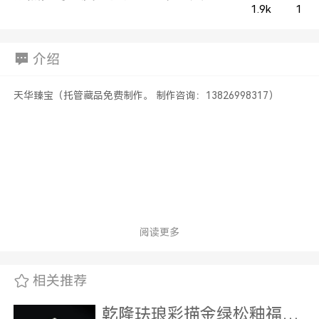
1.9k
1
介绍
天华臻宝（托管藏品免费制作。 制作咨询：13826998317）
阅读更多
相关推荐
乾隆珐琅彩描金绿松釉福寿龙耳盅（东莞老李）