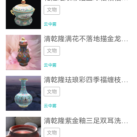
文物
云中雾
清乾隆满花不落地描金龙凤纹四耳金蟾纽尊（曹纳维）
文物
云中雾
清乾隆珐琅彩四季福缠枝花卷沿瓶（曹纳维）
文物
云中雾
清乾隆紫金釉三足双耳洗（侯南）
文物