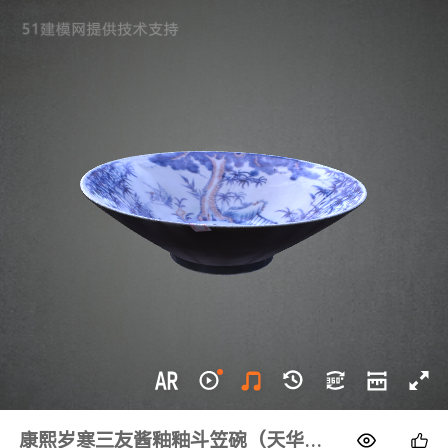
1688
康熙岁寒三友酱釉釉斗笠碗（天华臻宝）