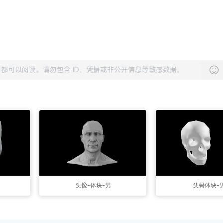
头像-体块-男
头骨体块-