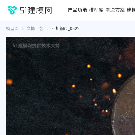
1688
产品功能
模型库
解决方案
建
3D编辑器
在线3D工具
模型库
推荐合辑
成功案例
行业方案
3D
3D
模型库
文博工艺
四川铜币_0522