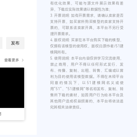
有优化效果，可能与源文件展示效果有差
异，下载后实际效果请以数据包为准；
3.
开票说明:
如有开票需求，请确认卖家是否
支持开票，如买家所购买模型的卖家支持开
票的，可联系该卖家开具，本平台不另行受
理开票需求。
4.
版权说明:
买家在本平台购买下载的模型，
发布
仅拥有该模型的使用权，版权归原作者/51建
模网所有。
5.
使用说明:
本平台内容仅供学习交流使用，
查看更多
禁止商用，用户不得以任何形式发行、发
布、传播、复制、出租、转售、汇编或以营
利为目的使用该模型数据。不得在未经平台
同意的情况下，以51建模网名义或使
用“51“、”51建模网”等名称发布、复制、转
售所下载的素材，如因用户行为给本平台及
其他用户造成权益损害的，本平台将依法追
究其相关法律责任。
男