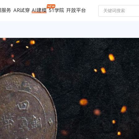
模服务
AR试穿
AI建模
51学院
开放平台
建模服务
扫描仪
案例中心
数码家电
珠宝行业
汽车行业
时尚行业
制造行业
文博行业