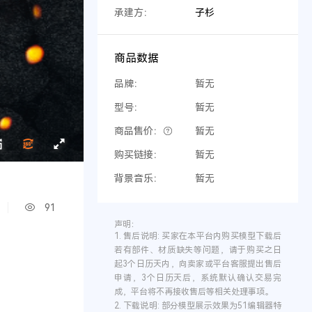
承建方：
子杉
商品数据
品牌：
暂无
型号：
暂无
商品售价：
暂无
购买链接：
暂无
背景音乐：
暂无
91
声明：
1.
售后说明:
买家在本平台内购买模型下载后
若有部件、材质缺失等问题，请于购买之日
起3个日历天内，向卖家或平台客服提出售后
申请，3个日历天后，系统默认确认交易完
成，平台将不再接收售后等相关处理事项。
2.
下载说明:
部分模型展示效果为51编辑器特