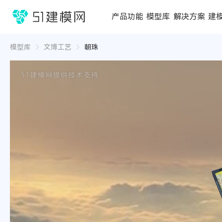
1688
产品功能
模型库
解决方案
建
3D编辑器
在线3D工具
模型库
推荐合辑
成功案例
行业方案
3D
3D
模型库
文博工艺
朝珠