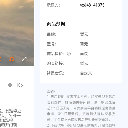
承建方：
vx648141375
商品数据
品牌：
暂无
型号：
暂无
商品售价：
面议
购买链接：
暂无
背景音乐：
自定义
106
声明：
1.
售后说明:
买家在本平台内购买模型下载后
若有部件、材质缺失等问题，请于购买之日
起3个日历天内，向卖家或平台客服提出售后
石。其难得之
申请，3个日历天后，系统默认确认交易完
较大，另外一
成，平台将不再接收售后等相关处理事项。
更加难得，一
值的开门朝
2.
下载说明:
部分模型展示效果为51编辑器特