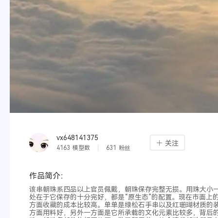
vx648141375
关注
4163
模型数
631
粉丝
作品简介：
该串朝珠系四品以上官员佩戴，朝珠保存完整无损。用珠大小
处在于它保存的十分完好，都是“原生态”的配置。现在市面上
方面收藏的成本比较高。单单是绿松石手串以及红珊瑚材质的
方面用料好，另外一方面是它所承载的文化元素比较多，背后