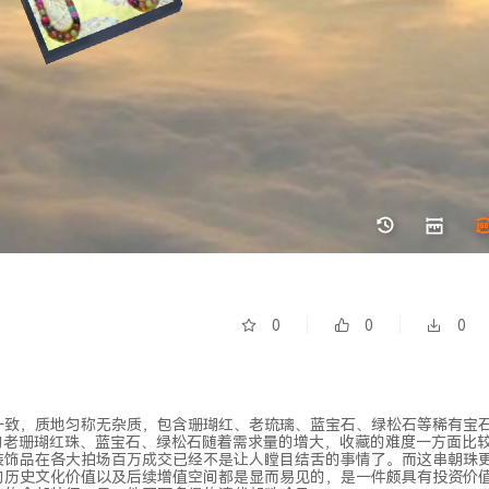
0
0
0
一致，质地匀称无杂质，包含珊瑚红、老琉璃、蓝宝石、绿松石等稀有宝
的老珊瑚红珠、蓝宝石、绿松石随着需求量的增大，收藏的难度一方面比
装饰品在各大拍场百万成交已经不是让人瞠目结舌的事情了。而这串朝珠
的历史文化价值以及后续增值空间都是显而易见的，是一件颇具有投资价