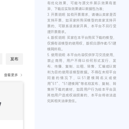
有优化效果，可能与源文件展示效果有差
异，下载后实际效果请以数据包为准；
3.
开票说明:
如有开票需求，请确认卖家是否
支持开票，如买家所购买模型的卖家支持开
票的，可联系该卖家开具，本平台不另行受
理开票需求。
4.
版权说明:
买家在本平台购买下载的模型，
仅拥有该模型的使用权，版权归原作者/51建
模网所有。
5.
使用说明:
本平台内容仅供学习交流使用，
发布
禁止商用，用户不得以任何形式发行、发
布、传播、复制、出租、转售、汇编或以营
利为目的使用该模型数据。不得在未经平台
查看更多
同意的情况下，以51建模网名义或使
用“51“、”51建模网”等名称发布、复制、转
售所下载的素材，如因用户行为给本平台及
其他用户造成权益损害的，本平台将依法追
究其相关法律责任。