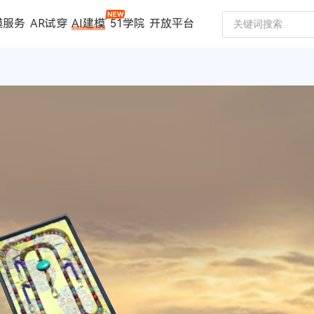
模服务
AR试穿
AI建模
51学院
开放平台
建模服务
扫描仪
案例中心
数码家电
珠宝行业
汽车行业
时尚行业
制造行业
文博行业