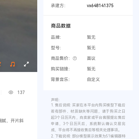
承建方：
vx648141375
商品数据
品牌：
暂无
型号：
暂无
商品售价：
面议
购买链接：
暂无
背景音乐：
自定义
137
声明：
1.
售后说明:
买家在本平台内购买模型下载后
若有部件、材质缺失等问题，请于购买之日
起3个日历天内，向卖家或平台客服提出售后
细腻，开片斜
申请，3个日历天后，系统默认确认交易完
成，平台将不再接收售后等相关处理事项。
2.
下载说明:
部分模型展示效果为51编辑器特