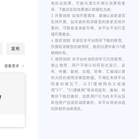
有优化效果，可能与源文件展示效果有差
异，下载后实际效果请以数据包为准；
3.
开票说明:
如有开票需求，请确认卖家是否
支持开票，如买家所购买模型的卖家支持开
票的，可联系该卖家开具，本平台不另行受
理开票需求。
4.
版权说明:
买家在本平台购买下载的模型，
仅拥有该模型的使用权，版权归原作者/51建
发布
模网所有。
5.
使用说明:
本平台内容仅供学习交流使用，
禁止商用，用户不得以任何形式发行、发
查看更多
布、传播、复制、出租、转售、汇编或以营
利为目的使用该模型数据。不得在未经平台
同意的情况下，以51建模网名义或使
用“51“、”51建模网”等名称发布、复制、转
售所下载的素材，如因用户行为给本平台及
其他用户造成权益损害的，本平台将依法追
究其相关法律责任。