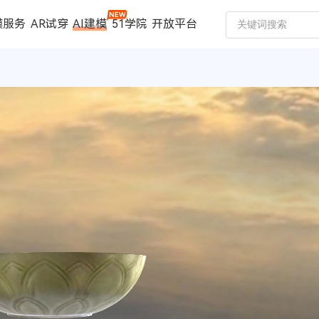
模服务
AR试穿
AI建模
51学院
开放平台
建模服务
扫描仪
案例中心
数码家电
珠宝行业
汽车行业
时尚行业
制造行业
文博行业