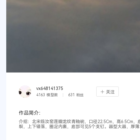
vx648141375
关注
4163
模型数
631
粉丝
作品简介：
介绍：北宋临汝窑莲瓣龙纹青釉碗，口径22.5Cm，髙6.5C
裂，上下错落，圈足内裹，底部可见5个支钉。器型大器，厚