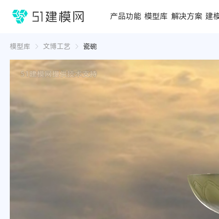
1688
产品功能
模型库
解决方案
建
3D编辑器
在线3D工具
模型库
推荐合辑
成功案例
行业方案
3D
3D
模型库
文博工艺
瓷碗