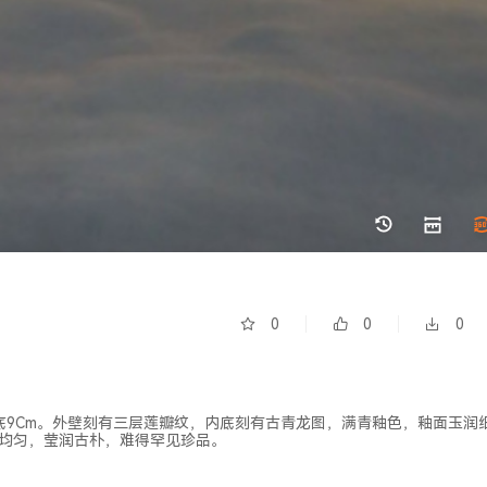
0
0
0
m，底9Cm。外壁刻有三层莲瓣纹，内底刻有古青龙图，满青釉色，釉面玉润
薄均匀，莹润古朴，难得罕见珍品。