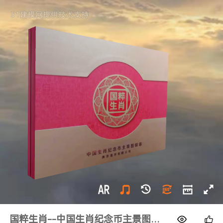
1688
国粹生肖--中国生肖纪念币主景图银章