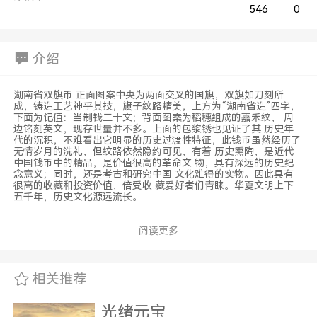
546
0
介绍
湖南省双旗币 正面图案中央为两面交叉的国旗，双旗如刀刻所
成，铸造工艺神乎其技，旗子纹路精美，上方为“湖南省造”四字，
下面为记值：当制钱二十文；背面图案为稻穗组成的嘉禾纹， 周
边铭刻英文，现存世量并不多。上面的包浆锈也见证了其 历史年
代的沉积，不难看出它明显的历史过渡性特征，此钱币虽然经历了
无情岁月的洗礼，但纹路依然隐约可见，有着 历史熏陶，是近代
中国钱币中的精品，是价值很高的革命文 物，具有深远的历史纪
念意义；同时，还是考古和研究中国 文化难得的实物。因此具有
很高的收藏和投资价值，倍受收 藏爱好者们青睐。华夏文明上下
五千年，历史文化源远流长。
阅读更多
相关推荐
光绪元宝