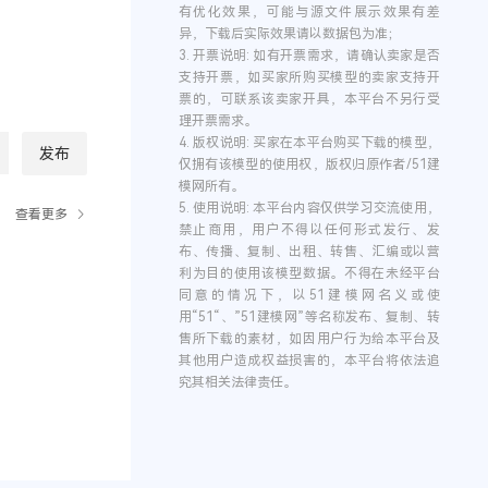
有优化效果，可能与源文件展示效果有差
异，下载后实际效果请以数据包为准；
3.
开票说明:
如有开票需求，请确认卖家是否
支持开票，如买家所购买模型的卖家支持开
票的，可联系该卖家开具，本平台不另行受
理开票需求。
4.
版权说明:
买家在本平台购买下载的模型，
发布
仅拥有该模型的使用权，版权归原作者/51建
模网所有。
5.
使用说明:
本平台内容仅供学习交流使用，
查看更多
禁止商用，用户不得以任何形式发行、发
布、传播、复制、出租、转售、汇编或以营
利为目的使用该模型数据。不得在未经平台
同意的情况下，以51建模网名义或使
用“51“、”51建模网”等名称发布、复制、转
售所下载的素材，如因用户行为给本平台及
其他用户造成权益损害的，本平台将依法追
究其相关法律责任。