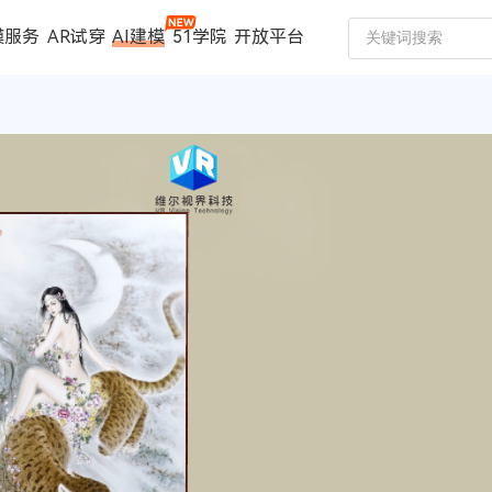
模服务
AR试穿
AI建模
51学院
开放平台
建模服务
扫描仪
案例中心
数码家电
珠宝行业
汽车行业
时尚行业
制造行业
文博行业