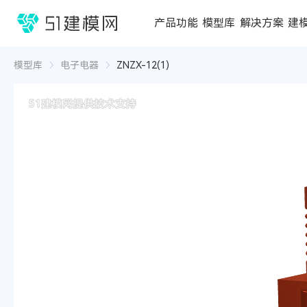
1688
产品功能
模型库
解决方案
建
3D编辑器
在线3D工具
模型库
推荐合辑
成功案例
行业方案
3D
3D
模型库
电子电器
ZNZX-12(1)