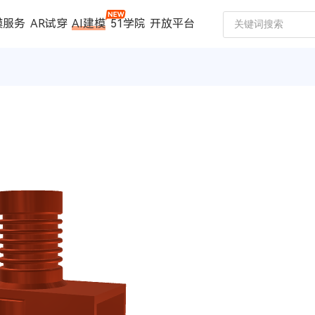
模服务
AR试穿
AI建模
51学院
开放平台
建模服务
扫描仪
案例中心
数码家电
珠宝行业
汽车行业
时尚行业
制造行业
文博行业