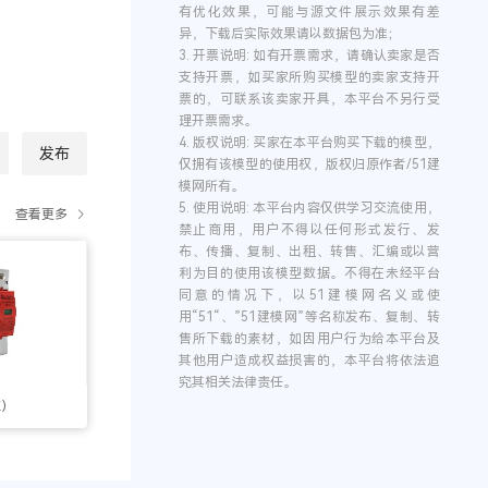
有优化效果，可能与源文件展示效果有差
异，下载后实际效果请以数据包为准；
3.
开票说明:
如有开票需求，请确认卖家是否
支持开票，如买家所购买模型的卖家支持开
票的，可联系该卖家开具，本平台不另行受
理开票需求。
4.
版权说明:
买家在本平台购买下载的模型，
发布
仅拥有该模型的使用权，版权归原作者/51建
模网所有。
5.
使用说明:
本平台内容仅供学习交流使用，
查看更多
禁止商用，用户不得以任何形式发行、发
布、传播、复制、出租、转售、汇编或以营
利为目的使用该模型数据。不得在未经平台
同意的情况下，以51建模网名义或使
用“51“、”51建模网”等名称发布、复制、转
售所下载的素材，如因用户行为给本平台及
其他用户造成权益损害的，本平台将依法追
究其相关法律责任。
红）