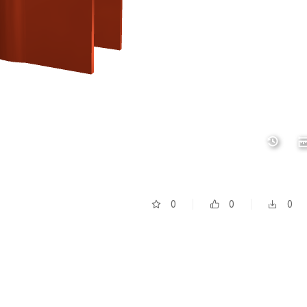
0
0
0