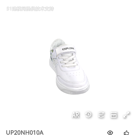
1688
UP20NH010A