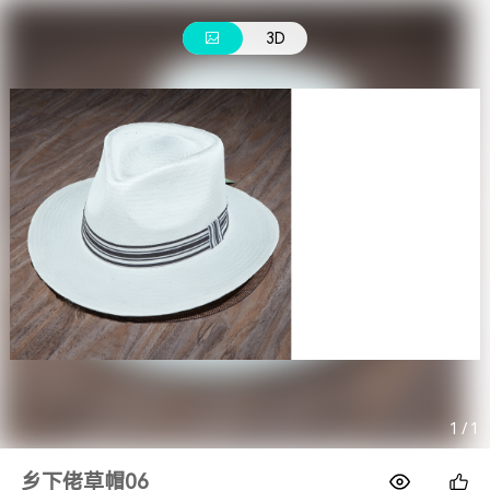
1688
3D
1
/
1
乡下佬草帽06