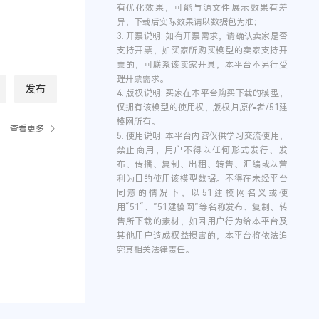
有优化效果，可能与源文件展示效果有差
异，下载后实际效果请以数据包为准；
3.
开票说明:
如有开票需求，请确认卖家是否
支持开票，如买家所购买模型的卖家支持开
票的，可联系该卖家开具，本平台不另行受
理开票需求。
发布
4.
版权说明:
买家在本平台购买下载的模型，
仅拥有该模型的使用权，版权归原作者/51建
模网所有。
查看更多
5.
使用说明:
本平台内容仅供学习交流使用，
禁止商用，用户不得以任何形式发行、发
布、传播、复制、出租、转售、汇编或以营
利为目的使用该模型数据。不得在未经平台
同意的情况下，以51建模网名义或使
用“51“、”51建模网”等名称发布、复制、转
售所下载的素材，如因用户行为给本平台及
其他用户造成权益损害的，本平台将依法追
究其相关法律责任。