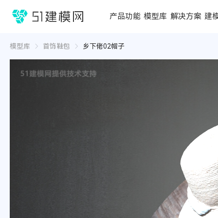
1688
产品功能
模型库
解决方案
建
3D编辑器
在线3D工具
模型库
推荐合辑
成功案例
行业方案
3D
3D
模型库
首饰鞋包
乡下佬02帽子