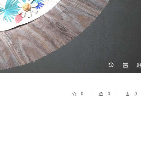
0
0
0