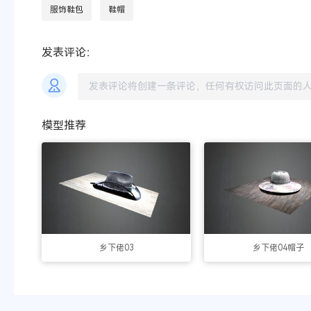
服饰鞋包
鞋帽
发表评论：
模型推荐
乡下佬03
乡下佬04帽子