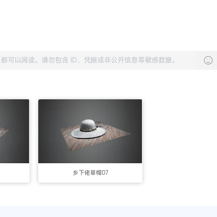
乡下佬草帽07