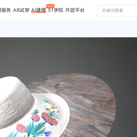
模服务
AR试穿
AI建模
51学院
开放平台
建模服务
扫描仪
案例中心
数码家电
珠宝行业
汽车行业
时尚行业
制造行业
文博行业