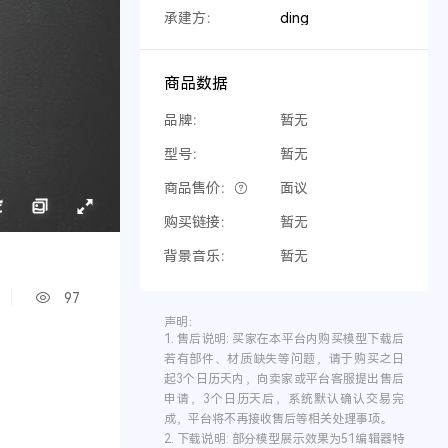
承建方：
ding
商品数据
品牌：
暂无
型号：
暂无
商品售价：
面议
购买链接：
暂无
背景音乐：
暂无
97
声明：
1.
售后说明:
买家在本平台内购买模型下载后
若有部件、材质缺失等问题，请于购买之日
起3个日历天内，向卖家或平台客服提出售后
申请，3个日历天后，系统默认确认交易完
成，平台将不再接收售后等相关处理事项。
2.
下载说明:
部分模型展示效果为51编辑器特