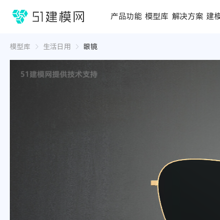
1688
产品功能
模型库
解决方案
建
3D编辑器
在线3D工具
模型库
推荐合辑
成功案例
行业方案
3D
3D
模型库
生活日用
眼镜