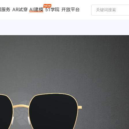
模服务
AR试穿
AI建模
51学院
开放平台
建模服务
扫描仪
案例中心
数码家电
珠宝行业
汽车行业
时尚行业
制造行业
文博行业