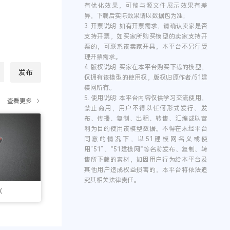
有优化效果，可能与源文件展示效果有差
异，下载后实际效果请以数据包为准；
3.
开票说明:
如有开票需求，请确认卖家是否
支持开票，如买家所购买模型的卖家支持开
票的，可联系该卖家开具，本平台不另行受
理开票需求。
4.
版权说明:
买家在本平台购买下载的模型，
发布
仅拥有该模型的使用权，版权归原作者/51建
模网所有。
5.
使用说明:
本平台内容仅供学习交流使用，
查看更多
禁止商用，用户不得以任何形式发行、发
布、传播、复制、出租、转售、汇编或以营
利为目的使用该模型数据。不得在未经平台
同意的情况下，以51建模网名义或使
用“51“、”51建模网”等名称发布、复制、转
售所下载的素材，如因用户行为给本平台及
其他用户造成权益损害的，本平台将依法追
究其相关法律责任。
X