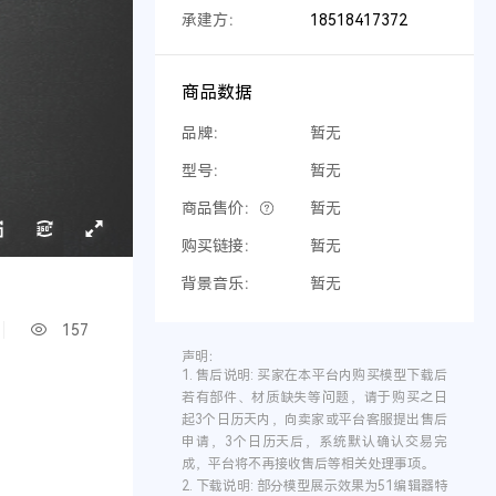
承建方：
18518417372
商品数据
品牌：
暂无
型号：
暂无
商品售价：
暂无
购买链接：
暂无
背景音乐：
暂无
157
声明：
1.
售后说明:
买家在本平台内购买模型下载后
若有部件、材质缺失等问题，请于购买之日
起3个日历天内，向卖家或平台客服提出售后
申请，3个日历天后，系统默认确认交易完
成，平台将不再接收售后等相关处理事项。
2.
下载说明:
部分模型展示效果为51编辑器特