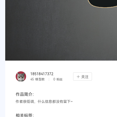
18518417372
关注
45
模型数
0
粉丝
作品简介：
作者很低调，什么信息都没有留下~
相关标签：