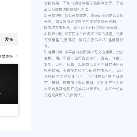
优化效果，可能与源文件展示效果有差异，下载
后实际效果请以数据包为准；
3.
开票说明:
如有开票需求，请确认卖家是否支持
开票，如买家所购买模型的卖家支持开票的，可
联系该卖家开具，本平台不另行受理开票需求。
4.
版权说明:
买家在本平台购买下载的模型，仅拥
发布
有该模型的使用权，版权归原作者/51建模网所
有。
5.
使用说明:
本平台内容仅供学习交流使用，禁止
查看更多
商用，用户不得以任何形式发行、发布、传播、
复制、出租、转售、汇编或以营利为目的使用该
模型数据。不得在未经平台同意的情况下，以51
建模网名义或使用“51“、”51建模网”等名称发
布、复制、转售所下载的素材，如因用户行为给
本平台及其他用户造成权益损害的，本平台将依
法追究其相关法律责任。