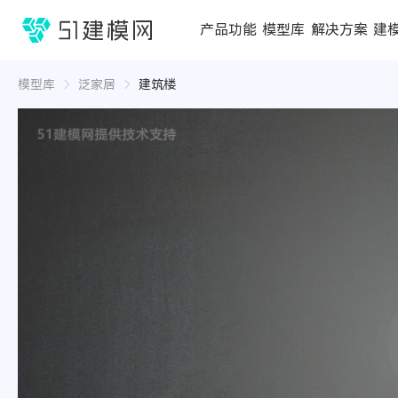
1688
产品功能
模型库
解决方案
建
3D编辑器
在线3D工具
模型库
推荐合辑
成功案例
行业方案
3D
3D
模型库
泛家居
建筑楼