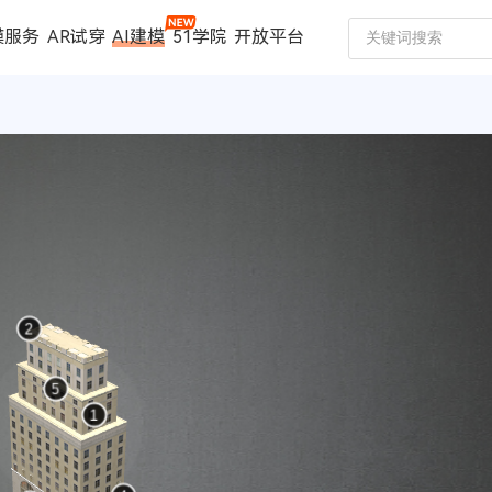
模服务
AR试穿
AI建模
51学院
开放平台
建模服务
扫描仪
案例中心
数码家电
珠宝行业
汽车行业
时尚行业
制造行业
文博行业