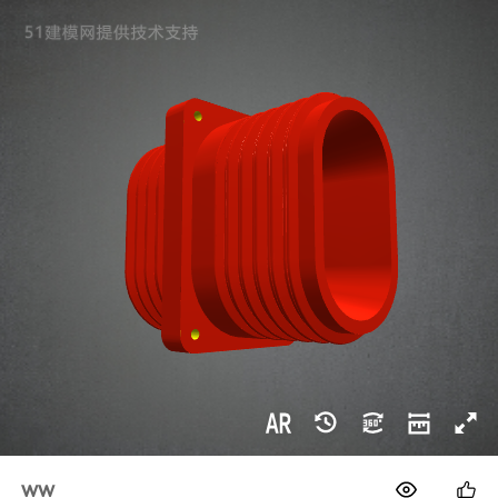
1688
ww