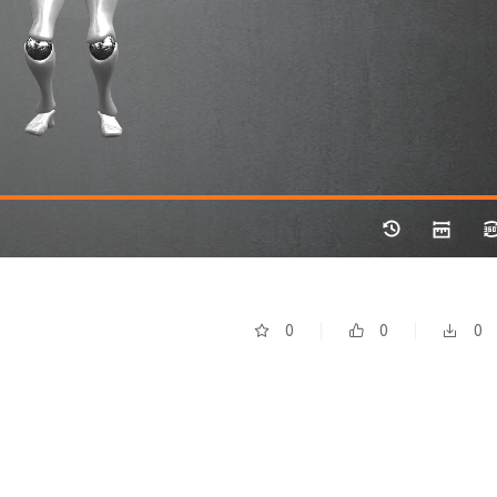
0
0
0