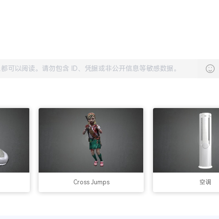
Cross Jumps
空调