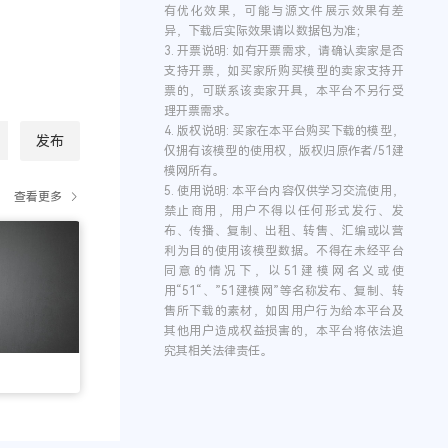
有优化效果，可能与源文件展示效果有差
异，下载后实际效果请以数据包为准；
3.
开票说明:
如有开票需求，请确认卖家是否
支持开票，如买家所购买模型的卖家支持开
票的，可联系该卖家开具，本平台不另行受
理开票需求。
4.
版权说明:
买家在本平台购买下载的模型，
发布
仅拥有该模型的使用权，版权归原作者/51建
模网所有。
5.
使用说明:
本平台内容仅供学习交流使用，
查看更多
禁止商用，用户不得以任何形式发行、发
布、传播、复制、出租、转售、汇编或以营
利为目的使用该模型数据。不得在未经平台
同意的情况下，以51建模网名义或使
用“51“、”51建模网”等名称发布、复制、转
售所下载的素材，如因用户行为给本平台及
其他用户造成权益损害的，本平台将依法追
究其相关法律责任。