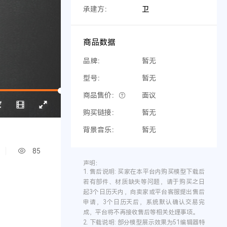
承建方：
卫
商品数据
品牌：
暂无
型号：
暂无
商品售价：
面议
购买链接：
暂无
背景音乐：
暂无
85
声明：
1.
售后说明:
买家在本平台内购买模型下载后
若有部件、材质缺失等问题，请于购买之日
起3个日历天内，向卖家或平台客服提出售后
申请，3个日历天后，系统默认确认交易完
成，平台将不再接收售后等相关处理事项。
2.
下载说明:
部分模型展示效果为51编辑器特