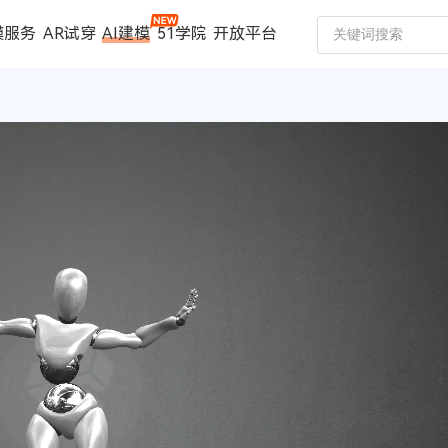
模服务
AR试穿
AI建模
51学院
开放平台
建模服务
扫描仪
案例中心
数码家电
珠宝行业
汽车行业
时尚行业
制造行业
文博行业