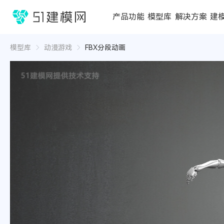
1688
产品功能
模型库
解决方案
建
3D编辑器
在线3D工具
模型库
推荐合辑
成功案例
行业方案
3D
3D
模型库
动漫游戏
FBX分段动画