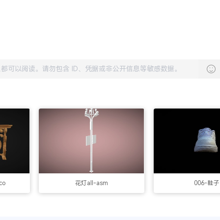
co
花灯all-asm
006-鞋子