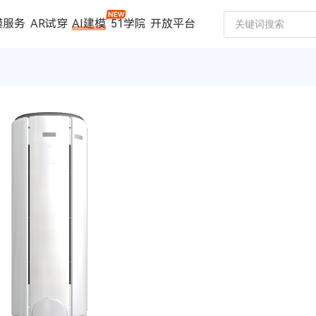
模服务
AR试穿
AI建模
51学院
开放平台
建模服务
扫描仪
案例中心
数码家电
珠宝行业
汽车行业
时尚行业
制造行业
文博行业