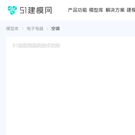
1688
产品功能
模型库
解决方案
建
3D编辑器
在线3D工具
模型库
推荐合辑
成功案例
行业方案
3D
3D
模型库
电子电器
空调