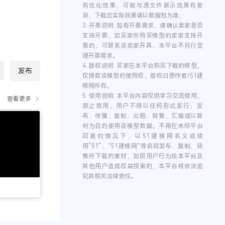
有优化效果，可能与源文件展示效果有差
异，下载后实际效果请以数据包为准；
3.
开票说明:
如有开票需求，请确认卖家是否
支持开票，如买家所购买模型的卖家支持开
票的，可联系该卖家开具，本平台不另行受
理开票需求。
4.
版权说明:
买家在本平台购买下载的模型，
发布
仅拥有该模型的使用权，版权归原作者/51建
模网所有。
5.
使用说明:
本平台内容仅供学习交流使用，
查看更多
禁止商用，用户不得以任何形式发行、发
布、传播、复制、出租、转售、汇编或以营
利为目的使用该模型数据。不得在未经平台
同意的情况下，以51建模网名义或使
用“51“、”51建模网”等名称发布、复制、转
售所下载的素材，如因用户行为给本平台及
其他用户造成权益损害的，本平台将依法追
究其相关法律责任。