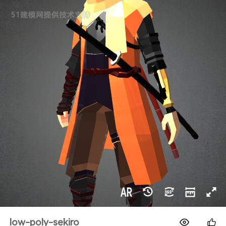
1688
low-poly-sekiro