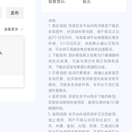
背景音乐：
暂无
发布
声明：
1.
售后说明:
买家在本平台内购买模型下载后
查看更多
若有部件、材质缺失等问题，请于购买之日
起3个日历天内，向卖家或平台客服提出售后
申请，3个日历天后，系统默认确认交易完
成，平台将不再接收售后等相关处理事项。
2.
下载说明:
部分模型展示效果为51编辑器特
有优化效果，可能与源文件展示效果有差
异，下载后实际效果请以数据包为准；
3.
开票说明:
如有开票需求，请确认卖家是否
支持开票，如买家所购买模型的卖家支持开
票的，可联系该卖家开具，本平台不另行受
理开票需求。
4.
版权说明:
买家在本平台购买下载的模型，
仅拥有该模型的使用权，版权归原作者/51建
模网所有。
5.
使用说明:
本平台内容仅供学习交流使用，
禁止商用，用户不得以任何形式发行、发
布、传播、复制、出租、转售、汇编或以营