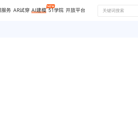
模服务
AR试穿
AI建模
51学院
开放平台
建模服务
扫描仪
案例中心
数码家电
珠宝行业
汽车行业
时尚行业
制造行业
文博行业