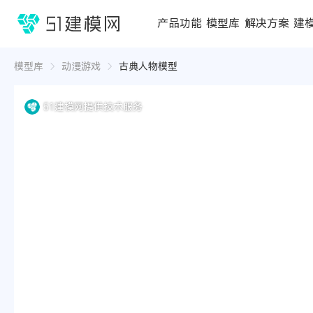
1688
产品功能
模型库
解决方案
建
3D编辑器
在线3D工具
模型库
推荐合辑
成功案例
行业方案
3D
3D
模型库
动漫游戏
古典人物模型
51建模网提供技术服务