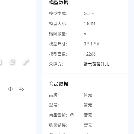
模型数据
模型格式：
GLTF
模型大小：
1.83M
贴图数量：
6
模型尺寸：
3 * 1 * 6
模型面数：
12266
承建方：
霸气莓莓汁儿
商品数据
146
品牌：
暂无
型号：
暂无
商品售价：
暂无
购买链接：
暂无