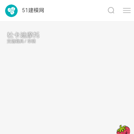
1688
51建模网
杜卡迪摩托
交通载具 / 车辆