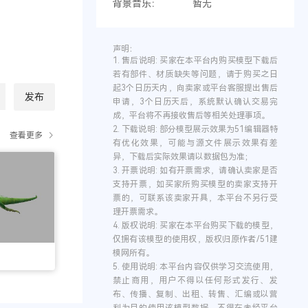
背景音乐：
暂无
声明：
1.
售后说明:
买家在本平台内购买模型下载后
若有部件、材质缺失等问题，请于购买之日
起3个日历天内，向卖家或平台客服提出售后
发布
申请，3个日历天后，系统默认确认交易完
成，平台将不再接收售后等相关处理事项。
2.
下载说明:
部分模型展示效果为51编辑器特
查看更多
有优化效果，可能与源文件展示效果有差
异，下载后实际效果请以数据包为准；
3.
开票说明:
如有开票需求，请确认卖家是否
支持开票，如买家所购买模型的卖家支持开
票的，可联系该卖家开具，本平台不另行受
理开票需求。
4.
版权说明:
买家在本平台购买下载的模型，
仅拥有该模型的使用权，版权归原作者/51建
模网所有。
5.
使用说明:
本平台内容仅供学习交流使用，
禁止商用，用户不得以任何形式发行、发
布、传播、复制、出租、转售、汇编或以营