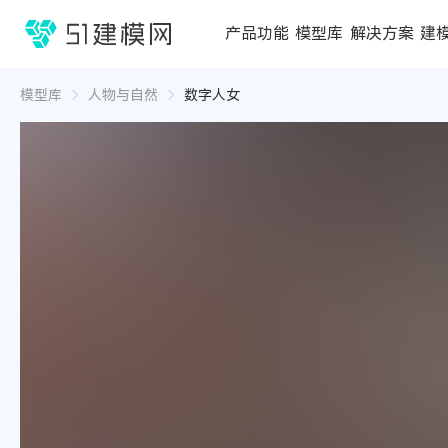
1688
产品功能
模型库
解决方案
建
3D编辑器
在线3D工具
模型库
推荐合辑
成功案例
行业方案
3D
3D
模型库
人物与自然
数字人女