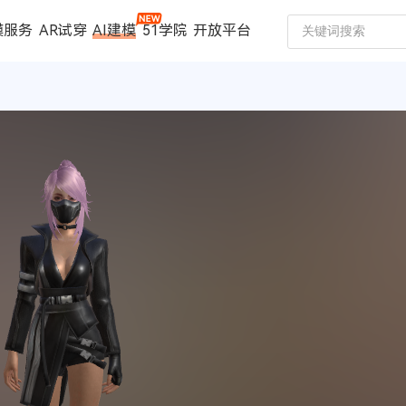
模服务
AR试穿
AI建模
51学院
开放平台
建模服务
扫描仪
案例中心
数码家电
珠宝行业
汽车行业
时尚行业
制造行业
文博行业