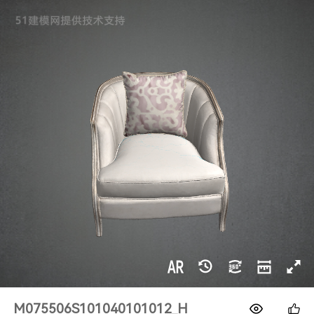
1688
M075506S101040101012_H