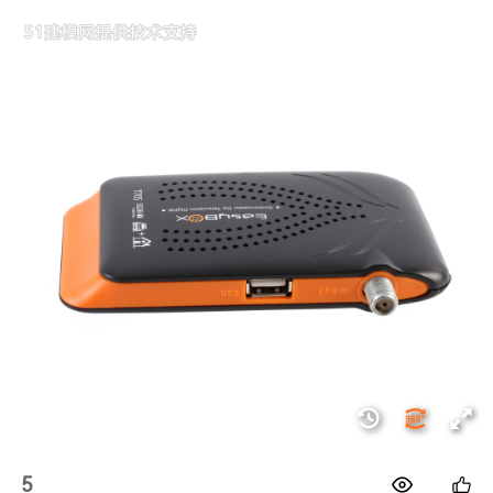
1688
5