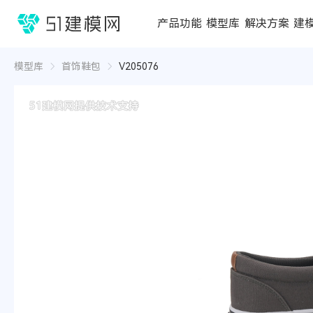
1688
产品功能
模型库
解决方案
建
3D编辑器
在线3D工具
模型库
推荐合辑
成功案例
行业方案
3D
3D
模型库
首饰鞋包
V205076