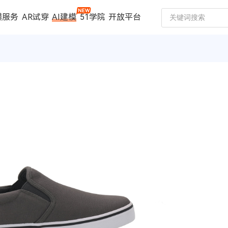
模服务
AR试穿
AI建模
51学院
开放平台
建模服务
扫描仪
案例中心
数码家电
珠宝行业
汽车行业
时尚行业
制造行业
文博行业