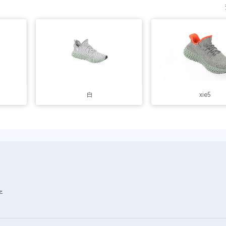
白
xie5
子