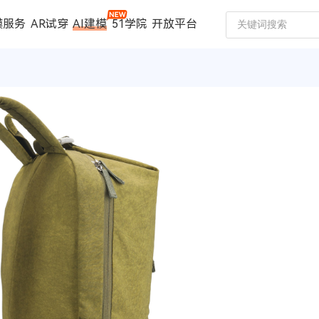
模服务
AR试穿
AI建模
51学院
开放平台
建模服务
扫描仪
案例中心
数码家电
珠宝行业
汽车行业
时尚行业
制造行业
文博行业