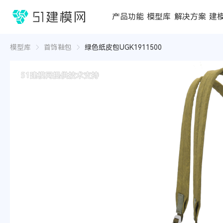
1688
产品功能
模型库
解决方案
建
3D编辑器
在线3D工具
模型库
推荐合辑
成功案例
行业方案
3D
3D
模型库
首饰鞋包
绿色纸皮包UGK1911500