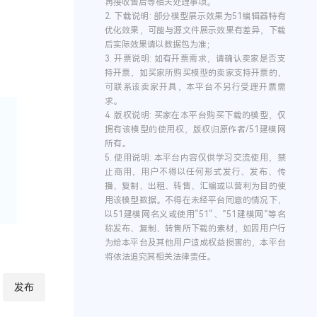
再接收售后等相关处理事项。
2.
下载说明:
部分模型展示效果为51编辑器特有
优化效果，可能与源文件展示效果有差异，下载
后实际效果请以数据包为准；
3.
开票说明:
如有开票需求，请确认卖家是否支
持开票，如买家所购买模型的卖家支持开票的，
可联系该卖家开具，本平台不另行受理开票需
求。
4.
版权说明:
买家在本平台购买下载的模型，仅
拥有该模型的使用权，版权归原作者/51建模网
所有。
5.
使用说明:
本平台内容仅供学习交流使用，禁
止商用，用户不得以任何形式发行、发布、传
播、复制、出租、转售、汇编或以营利为目的使
用该模型数据。不得在未经平台同意的情况下，
以51建模网名义或使用“51“、”51建模网”等名
称发布、复制、转售所下载的素材，如因用户行
为给本平台及其他用户造成权益损害的，本平台
将依法追究其相关法律责任。
发布