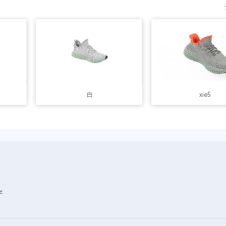
白
xie5
子