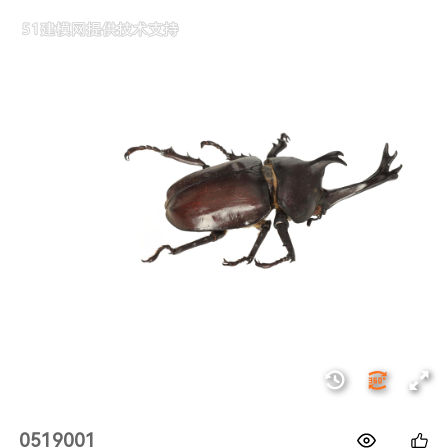
1688
0519001