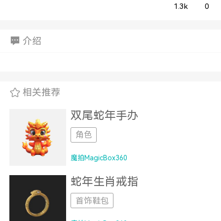
1.3k
0
介绍
相关推荐
双尾蛇年手办
角色
魔拍MagicBox360
蛇年生肖戒指
首饰鞋包