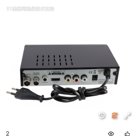
1688
2