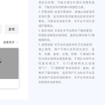
有优化效果，可能与源文件展示效果有差
异，下载后实际效果请以数据包为准；
3.
开票说明:
如有开票需求，请确认卖家是否
支持开票，如买家所购买模型的卖家支持开
票的，可联系该卖家开具，本平台不另行受
理开票需求。
发布
4.
版权说明:
买家在本平台购买下载的模型，
仅拥有该模型的使用权，版权归原作者/51建
模网所有。
查看更多
5.
使用说明:
本平台内容仅供学习交流使用，
禁止商用，用户不得以任何形式发行、发
布、传播、复制、出租、转售、汇编或以营
利为目的使用该模型数据。不得在未经平台
同意的情况下，以51建模网名义或使
用“51“、”51建模网”等名称发布、复制、转
售所下载的素材，如因用户行为给本平台及
其他用户造成权益损害的，本平台将依法追
究其相关法律责任。