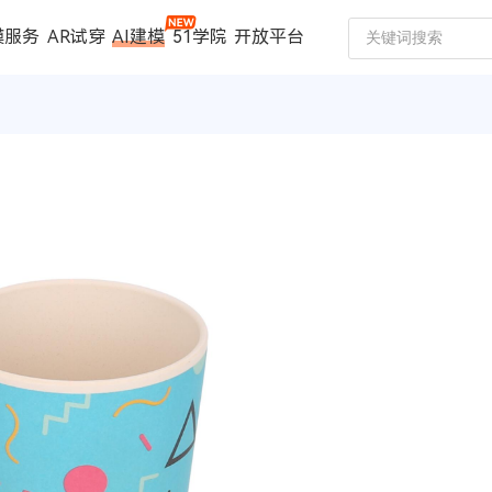
模服务
AR试穿
AI建模
51学院
开放平台
建模服务
扫描仪
案例中心
数码家电
珠宝行业
汽车行业
时尚行业
制造行业
文博行业