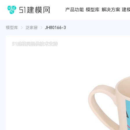
1688
产品功能
模型库
解决方案
建
3D编辑器
在线3D工具
模型库
推荐合辑
成功案例
行业方案
3D
3D
模型库
泛家居
JH80166-3