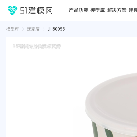
1688
产品功能
模型库
解决方案
建
3D编辑器
在线3D工具
模型库
推荐合辑
成功案例
行业方案
3D
3D
模型库
泛家居
JH80053