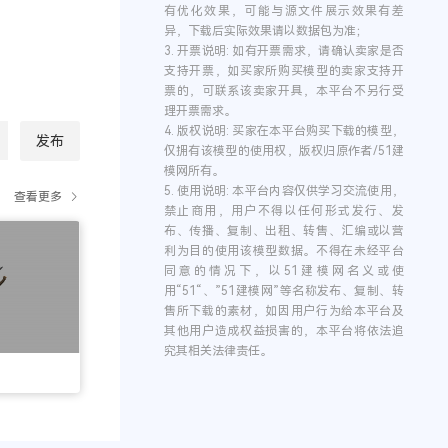
有优化效果，可能与源文件展示效果有差
异，下载后实际效果请以数据包为准；
3.
开票说明:
如有开票需求，请确认卖家是否
支持开票，如买家所购买模型的卖家支持开
票的，可联系该卖家开具，本平台不另行受
理开票需求。
4.
版权说明:
买家在本平台购买下载的模型，
发布
仅拥有该模型的使用权，版权归原作者/51建
模网所有。
5.
使用说明:
本平台内容仅供学习交流使用，
查看更多
禁止商用，用户不得以任何形式发行、发
布、传播、复制、出租、转售、汇编或以营
利为目的使用该模型数据。不得在未经平台
同意的情况下，以51建模网名义或使
用“51“、”51建模网”等名称发布、复制、转
售所下载的素材，如因用户行为给本平台及
其他用户造成权益损害的，本平台将依法追
究其相关法律责任。