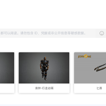
丧钟-行走动画
匕首