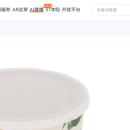
模服务
AR试穿
AI建模
51学院
开放平台
建模服务
扫描仪
案例中心
数码家电
珠宝行业
汽车行业
时尚行业
制造行业
文博行业