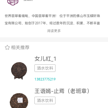
世界翡翠看缅甸，中国翡翠看平洲！ 位于平洲的佛山市玉蝶轩珠
宝有限公司，始创于2017年，经过数年的沉淀、积累、不断丰富
着自己的玉器造型和雕琢技术，更赋予了“玉蝶轩”深刻的文化内涵!
阅读更多
子品牌“玥璞”也在培育中成长，让每款产品都体现出独特的设计理
念！ 切、磨、琢、做挂件，做摆件，只有想不到，没有做不到!公
相关推荐
司有缅甸原石采购团队，切割工厂，雕刻工厂，设计师团队，网络
女儿红_1
营销团队，售后服务团队...... 您所见到的每一件“玉蝶轩”“玥璞”产
品，都是倾注了公司全体员工的精心制作。
酒水饮料
13823775219
王语嫣-止焉（老班章）
酒水饮料