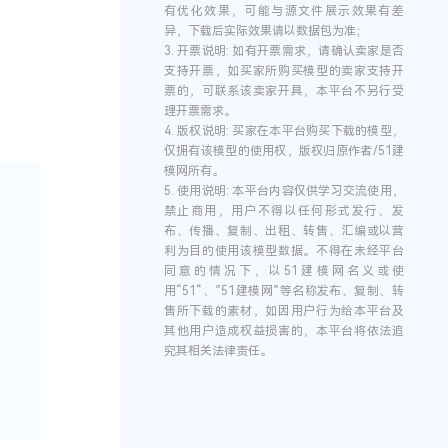
有优化效果，可能与源文件展示效果有差
异，下载后实际效果请以数据包为准；
3.
开票说明:
如有开票需求，请确认卖家是否
支持开票，如买家所购买模型的卖家支持开
票的，可联系该卖家开具，本平台不另行受
理开票需求。
4.
版权说明:
买家在本平台购买下载的模型，
仅拥有该模型的使用权，版权归原作者/51建
模网所有。
5.
使用说明:
本平台内容仅供学习交流使用，
禁止商用，用户不得以任何形式发行、发
布、传播、复制、出租、转售、汇编或以营
利为目的使用该模型数据。不得在未经平台
同意的情况下，以51建模网名义或使
用“51“、”51建模网”等名称发布、复制、转
售所下载的素材，如因用户行为给本平台及
其他用户造成权益损害的，本平台将依法追
究其相关法律责任。