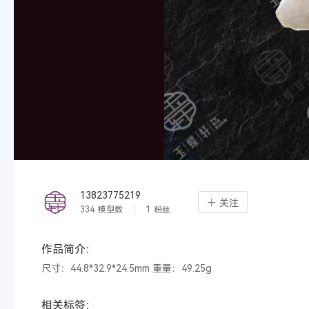
13823775219
关注
334
模型数
1
粉丝
作品简介：
尺寸：44.8*32.9*24.5mm 重量：49.25g
相关标签：