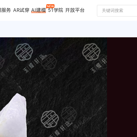
模服务
AR试穿
AI建模
51学院
开放平台
建模服务
扫描仪
案例中心
数码家电
珠宝行业
汽车行业
时尚行业
制造行业
文博行业