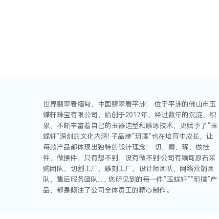
世界翡翠看缅甸，中国翡翠看平洲！ 位于平洲的佛山市玉
蝶轩珠宝有限公司，始创于2017年，经过数年的沉淀、积
累、不断丰富着自己的玉器造型和雕琢技术，更赋予了“玉
蝶轩”深刻的文化内涵! 子品牌“玥璞”也在培育中成长，让
每款产品都体现出独特的设计理念！ 切、磨、琢、做挂
件，做摆件，只有想不到，没有做不到!公司有缅甸原石采
购团队，切割工厂，雕刻工厂，设计师团队，网络营销团
队，售后服务团队...... 您所见到的每一件“玉蝶轩”“玥璞”产
品，都是倾注了公司全体员工的精心制作。