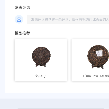
发表评论：
模型推荐
女儿红_1
王语嫣-止焉（老班