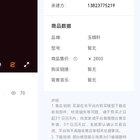
承建方：
13823775219
商品数据
品牌：
玉蝶轩
型号：
暂无
商品售价：
￥ 2800
购买链接：
暂无
背景音乐：
暂无
70
声明：
1.
售后说明:
买家在本平台内购买模型下载后
若有部件、材质缺失等问题，请于购买之日
起3个日历天内，向卖家或平台客服提出售后
申请，3个日历天后，系统默认确认交易完
成，平台将不再接收售后等相关处理事项。
2.
下载说明:
部分模型展示效果为51编辑器特