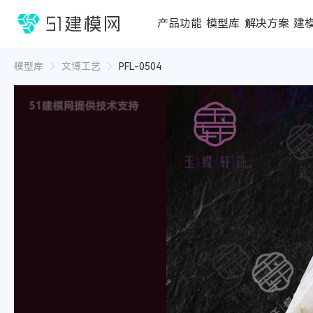
1688
产品功能
模型库
解决方案
建
3D编辑器
在线3D工具
模型库
推荐合辑
成功案例
行业方案
3D
3D
模型库
文博工艺
PFL-0504