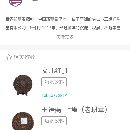
世界翡翠看缅甸，中国翡翠看平洲！ 位于平洲的佛山市玉蝶轩珠
宝有限公司，始创于2017年，经过数年的沉淀、积累、不断丰富
着自己的玉器造型和雕琢技术，更赋予了“玉蝶轩”深刻的文化内涵!
阅读更多
子品牌“玥璞”也在培育中成长，让每款产品都体现出独特的设计理
念！ 切、磨、琢、做挂件，做摆件，只有想不到，没有做不到!公
相关推荐
司有缅甸原石采购团队，切割工厂，雕刻工厂，设计师团队，网络
女儿红_1
营销团队，售后服务团队...... 您所见到的每一件“玉蝶轩”“玥璞”产
品，都是倾注了公司全体员工的精心制作。
酒水饮料
13823775219
王语嫣-止焉（老班章）
酒水饮料