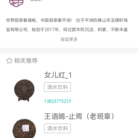
世界翡翠看缅甸，中国翡翠看平洲！ 位于平洲的佛山市玉蝶轩珠
宝有限公司，始创于2017年，经过数年的沉淀、积累、不断丰富
着自己的玉器造型和雕琢技术，更赋予了“玉蝶轩”深刻的文化内涵!
阅读更多
子品牌“玥璞”也在培育中成长，让每款产品都体现出独特的设计理
念！ 切、磨、琢、做挂件，做摆件，只有想不到，没有做不到!公
相关推荐
司有缅甸原石采购团队，切割工厂，雕刻工厂，设计师团队，网络
女儿红_1
营销团队，售后服务团队...... 您所见到的每一件“玉蝶轩”“玥璞”产
品，都是倾注了公司全体员工的精心制作。
酒水饮料
13823775219
王语嫣-止焉（老班章）
酒水饮料