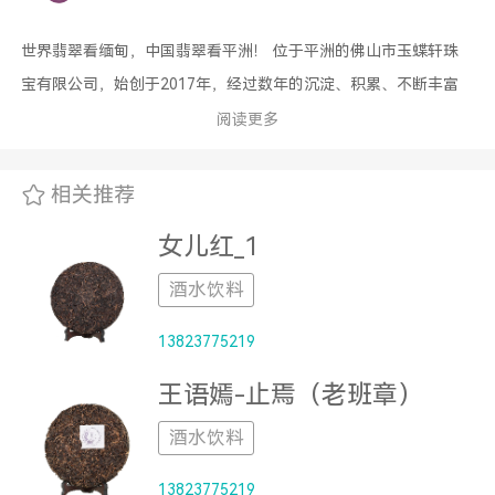
世界翡翠看缅甸，中国翡翠看平洲！ 位于平洲的佛山市玉蝶轩珠
宝有限公司，始创于2017年，经过数年的沉淀、积累、不断丰富
着自己的玉器造型和雕琢技术，更赋予了“玉蝶轩”深刻的文化内涵!
阅读更多
子品牌“玥璞”也在培育中成长，让每款产品都体现出独特的设计理
念！ 切、磨、琢、做挂件，做摆件，只有想不到，没有做不到!公
相关推荐
司有缅甸原石采购团队，切割工厂，雕刻工厂，设计师团队，网络
女儿红_1
营销团队，售后服务团队...... 您所见到的每一件“玉蝶轩”“玥璞”产
品，都是倾注了公司全体员工的精心制作。
酒水饮料
13823775219
王语嫣-止焉（老班章）
酒水饮料
13823775219