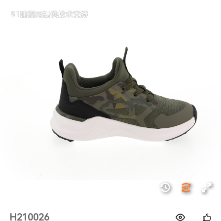
1688
H210026