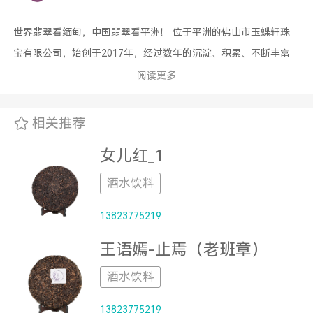
世界翡翠看缅甸，中国翡翠看平洲！ 位于平洲的佛山市玉蝶轩珠
宝有限公司，始创于2017年，经过数年的沉淀、积累、不断丰富
着自己的玉器造型和雕琢技术，更赋予了“玉蝶轩”深刻的文化内涵!
阅读更多
子品牌“玥璞”也在培育中成长，让每款产品都体现出独特的设计理
念！ 切、磨、琢、做挂件，做摆件，只有想不到，没有做不到!公
相关推荐
司有缅甸原石采购团队，切割工厂，雕刻工厂，设计师团队，网络
女儿红_1
营销团队，售后服务团队...... 您所见到的每一件“玉蝶轩”“玥璞”产
品，都是倾注了公司全体员工的精心制作。
酒水饮料
13823775219
王语嫣-止焉（老班章）
酒水饮料
13823775219